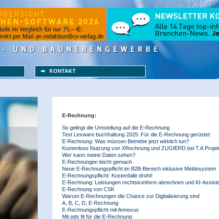
➡ KONTAKT
E-Rechnung:
So gelingt die Umstellung auf die E-Rechnung
Test Lexware buchhaltung 2025: Für die E-Rechnung gerüstet
E-Rechnung: Was müssen Betriebe jetzt wirklich tun?
Kostenlose Nutzung von XRechnung und ZUGfERD bei T.A.Projek
Wer kann meine Daten sehen?
E-Rechnungen leicht gemach
Neue E-Rechnungspflicht im B2B-Bereich inklusive Meldesystem
E-Rechnungspflicht: Kostenfalle droht!
E-Rechnung: Leistungen rechtskonform abrechnen und KI-Assist
E-Rechnung von CSK
Warum E-Rechnungen die Chance zur Digitalisierung sind
A, B, C, D, E-Rechnung
E-Rechnungspflicht mit Annexus
Mit pds fit für die E-Rechnung