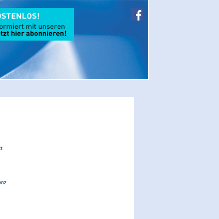
t
enz